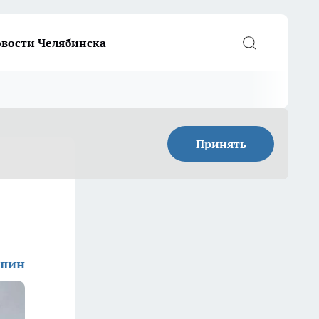
вости Челябинска
Принять
ишин