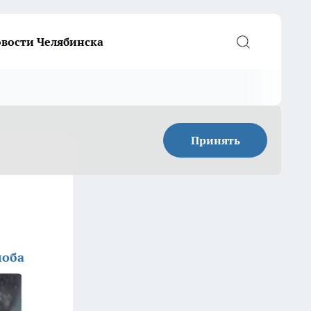
вости Челябинска
Принять
лоба