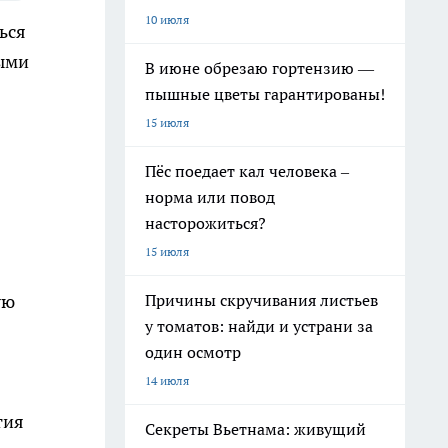
10 июля
ься
ными
В июне обрезаю гортензию —
пышные цветы гарантированы!
15 июля
Пёс поедает кал человека –
норма или повод
насторожиться?
15 июля
Причины скручивания листьев
ую
у томатов: найди и устрани за
один осмотр
14 июля
тия
Секреты Вьетнама: живущий