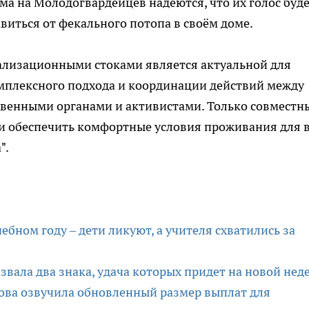
а на Молодогвардейцев надеются, что их голос буд
виться от фекального потопа в своём доме.
ализационными стоками является актуальной для
омплексного подхода и координации действий между
венными органами и активистами. Только совмест
и обеспечить комфортные условия проживания для в
".
бном году – дети ликуют, а учителя схватились за
назвала два знака, удача которых придет на новой нед
кова озвучила обновленный размер выплат для