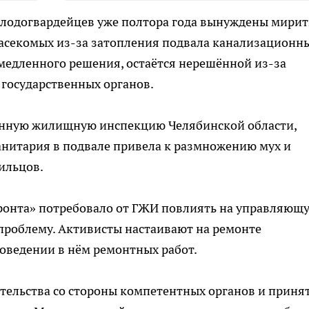
олодогвардейцев уже полтора года вынуждены мирит
асекомых из-за затопления подвала канализацион
емедленного решения, остаётся нерешённой из-за
государственных органов.
енную жилищную инспекцию Челябинской области,
анитария в подвале привела к размножению мух и
ильцов.
ронта» потребовало от ГЖИ повлиять на управляющ
проблему. Активисты настаивают на ремонте
оведении в нём ремонтных работ.
тельства со стороны компетентных органов и приня