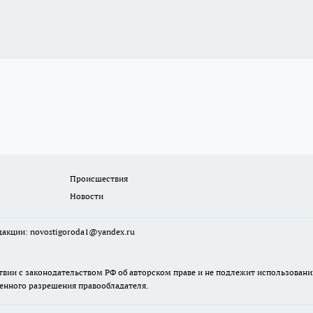
Происшествия
Новости
едакции:
novostigoroda1@yandex.ru
твии с законодательством РФ об авторском праве и не подлежит использовани
менного разрешения правообладателя.