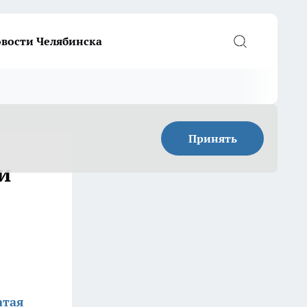
вости Челябинска
Принять
и
атая