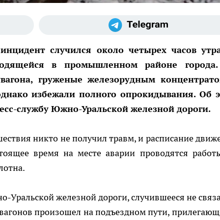
 инцидент случился около четырех часов утр
аходящейся в промышленном районе города
вагона, груженые железорудным концентрат
 однако избежали полного опрокидывания. Об 
ресс-службу Южно-Уральской железной дороги.
сшествия никто не получил травм, и расписание движ
стоящее время на месте аварии проводятся работ
лотна.
-Уральской железной дороги, случившееся не связа
 вагонов произошел на подъездном пути, прилегающ