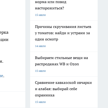
норма или повод
насторожиться?
15 июля
Причины скручивания листьев
ерка
у томатов: найди и устрани за
один осмотр
ации
14 июля
Выбираем стильные вещи на
и.
распродажах WB и Ozon
15 июля
ле
.
Сравнение кавказской овчарки
и алабая: выбирай себе
охранника
15 июля