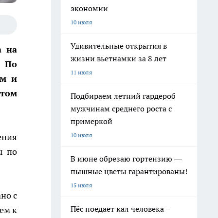
экономии
10 июля
Удивительные открытия в
а на
жизни вьетнамки за 8 лет
. По
11 июля
ом и
этом
Подбираем летний гардероб
мужчинам среднего роста с
примеркой
10 июля
ения
ы по
В июне обрезаю гортензию —
пышные цветы гарантированы!
15 июля
но с
Пёс поедает кал человека –
ем к