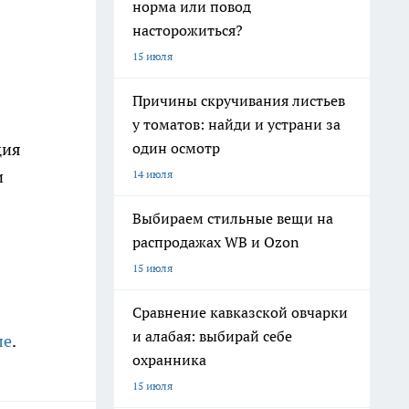
норма или повод
насторожиться?
15 июля
Причины скручивания листьев
у томатов: найди и устрани за
один осмотр
ция
и
14 июля
Выбираем стильные вещи на
распродажах WB и Ozon
15 июля
Сравнение кавказской овчарки
и алабая: выбирай себе
ле
.
охранника
15 июля