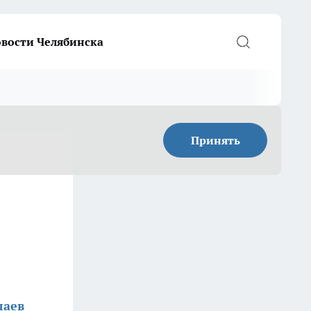
вости Челябинска
Принять
лаев