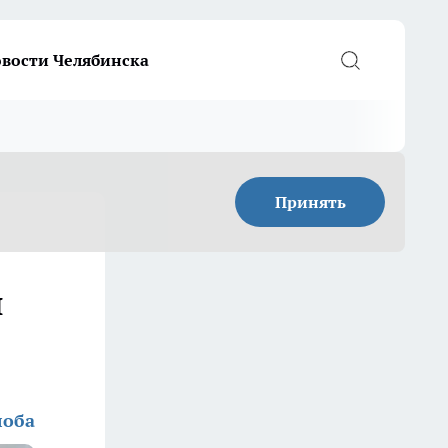
вости Челябинска
Принять
и
лоба