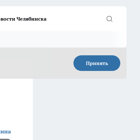
вости Челябинска
Принять
кина