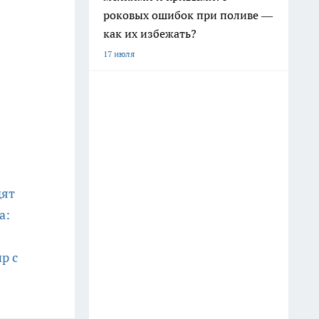
роковых ошибок при поливе —
как их избежать?
17 июля
дят
а:
р с