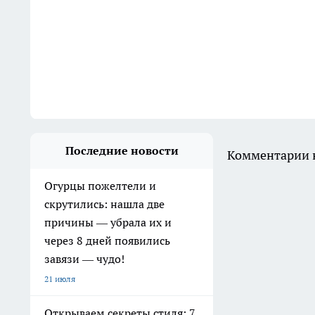
Последние новости
Комментарии н
Огурцы пожелтели и
скрутились: нашла две
причины — убрала их и
через 8 дней появились
завязи — чудо!
21 июля
Открываем секреты стиля: 7