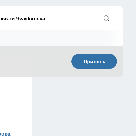
вости Челябинска
Принять
рова