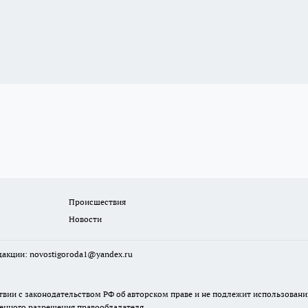
Происшествия
Новости
едакции:
novostigoroda1@yandex.ru
твии с законодательством РФ об авторском праве и не подлежит использовани
менного разрешения правообладателя.