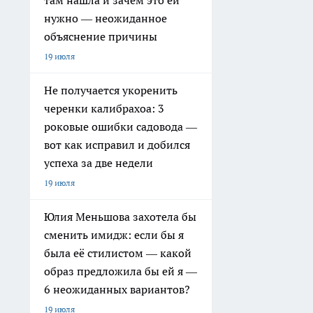
там нашла и зачем это ей
нужно — неожиданное
объяснение причины
19 июля
Не получается укоренить
черенки калибрахоа: 3
роковые ошибки садовода —
вот как исправил и добился
успеха за две недели
19 июля
Юлия Меньшова захотела бы
сменить имидж: если бы я
была её стилистом — какой
образ предложила бы ей я —
6 неожиданных вариантов?
19 июля