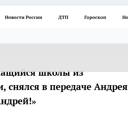
Новости России
ДТП
Гороскоп
Но
чащийся школы из
, снялся в передаче Андрея
Андрей!»