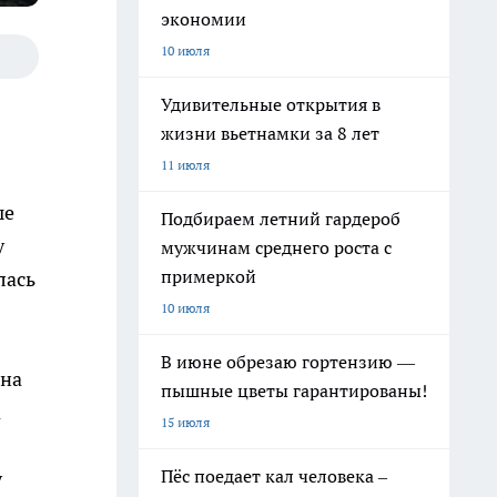
экономии
10 июля
Удивительные открытия в
жизни вьетнамки за 8 лет
11 июля
ые
Подбираем летний гардероб
у
мужчинам среднего роста с
примеркой
лась
10 июля
В июне обрезаю гортензию —
 на
пышные цветы гарантированы!
а
15 июля
Пёс поедает кал человека –
у