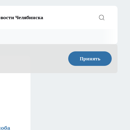
вости Челябинска
Принять
лоба