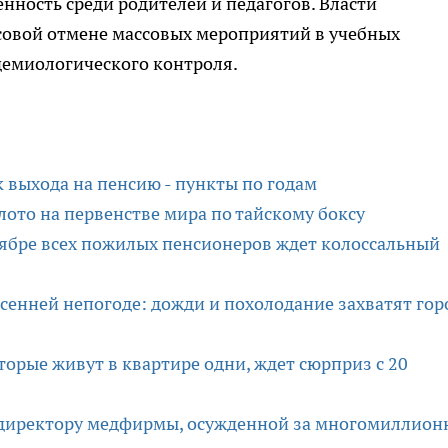
нность среди родителей и педагогов. Власти
совой отмене массовых мероприятий в учебных
демиологического контроля.
выхода на пенсию - пункты по годам
ото на первенстве мира по тайскому боксу
ябре всех пожилых пенсионеров ждет колоссальный
осенней непогоде: дожди и похолодание захватят гор
торые живут в квартире одни, ждет сюрприз с 20
 директору медфирмы, осужденной за многомиллион