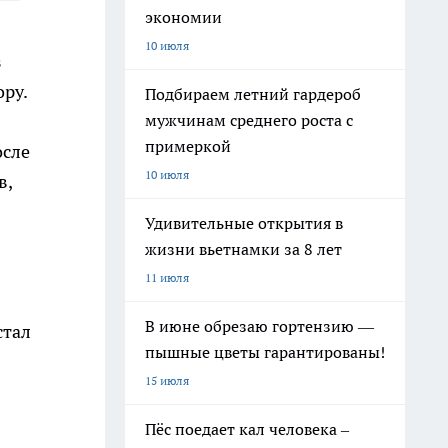
экономии
10 июля
з
ору.
Подбираем летний гардероб
мужчинам среднего роста с
примеркой
осле
10 июля
в,
Удивительные открытия в
жизни вьетнамки за 8 лет
11 июля
В июне обрезаю гортензию —
стал
пышные цветы гарантированы!
15 июля
Пёс поедает кал человека –