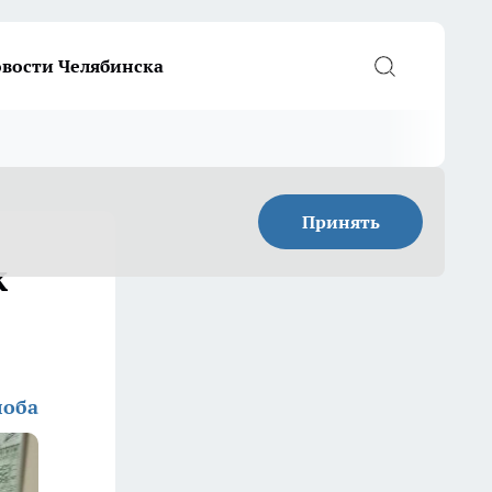
вости Челябинска
Принять
к
лоба