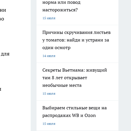
норма или повод
Они
насторожиться?
во
15 июля
Причины скручивания листьев
у томатов: найди и устрани за
один осмотр
 для
14 июля
Секреты Вьетнама: живущий
там 8 лет открывает
необычные места
ы
15 июля
Выбираем стильные вещи на
распродажах WB и Ozon
15 июля