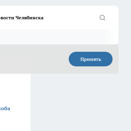
вости Челябинска
Принять
лоба