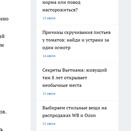
норма или повод
насторожиться?
енно
15 июля
Причины скручивания листьев
ий
у томатов: найди и устрани за
ым
один осмотр
14 июля
Секреты Вьетнама: живущий
там 8 лет открывает
необычные места
15 июля
Выбираем стильные вещи на
ов.
распродажах WB и Ozon
15 июля
ть