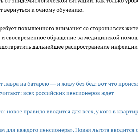
ть от эпидемиологической ситуации. Как только уров
т вернуться к очному обучению.
требует повышенного внимания со стороны всех жит
и и своевременное обращение за медицинской помо
редотвратить дальнейшее распространение инфекции
 лавра на батарею — и живу без бед: вот что происх
считают: всех российских пенсионеров ждет
: новое правило вводится для всех, у кого в кварти
м для каждого пенсионера». Новая льгота вводится с