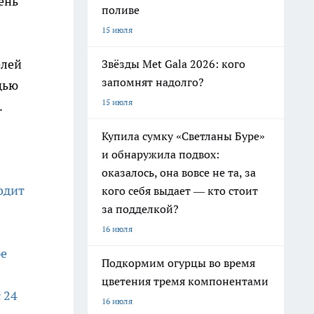
ень
поливе
15 июля
елей
Звёзды Met Gala 2026: кого
запомнят надолго?
щью
15 июля
.
Купила сумку «Светланы Буре»
и обнаружила подвох:
оказалось, она вовсе не та, за
одит
кого себя выдает — кто стоит
за подделкой?
16 июля
ре
Подкормим огурцы во время
цветения тремя компонентами
 24
16 июля