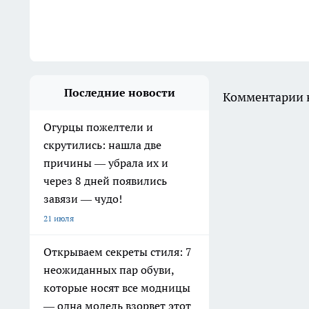
Последние новости
Комментарии н
Огурцы пожелтели и
скрутились: нашла две
причины — убрала их и
через 8 дней появились
завязи — чудо!
21 июля
Открываем секреты стиля: 7
неожиданных пар обуви,
которые носят все модницы
— одна модель взорвет этот