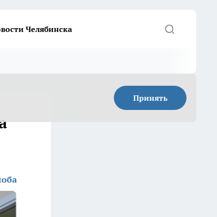
вости Челябинска
Принять
а
лоба