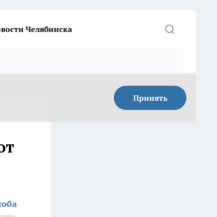
вости Челябинска
Принять
от
лоба