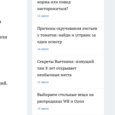
норма или повод
насторожиться?
15 июля
и
Причины скручивания листьев
ы
у томатов: найди и устрани за
цели
один осмотр
14 июля
Секреты Вьетнама: живущий
там 8 лет открывает
необычные места
15 июля
ний.
Выбираем стильные вещи на
распродажах WB и Ozon
15 июля