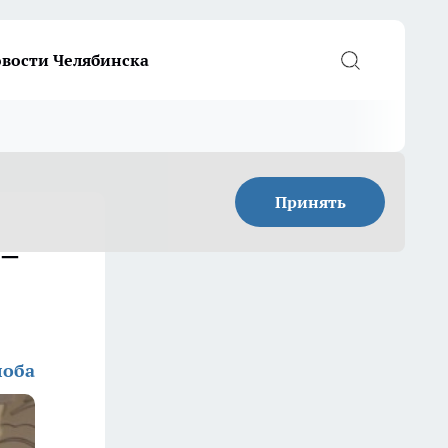
вости Челябинска
Принять
 –
лоба