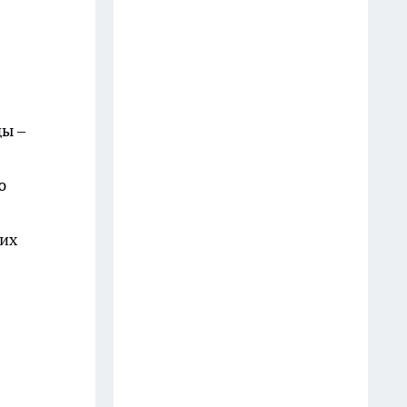
Сравнение кавказской овчарки
и алабая: выбирай себе
охранника
15 июля
ы –
Мелочи, которые выдают
русскую речь и привычки в
ю
Европе
15 июля
оих
Устраняем причину увядания
помидоров в теплице при
поливе
15 июля
Иностранки выбирают во
Вьетнаме платья по