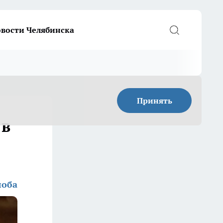
вости Челябинска
Принять
 в
лоба