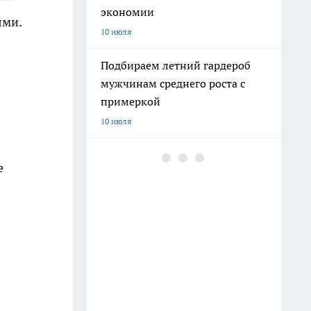
экономии
ями.
10 июля
Подбираем летний гардероб
мужчинам среднего роста с
примеркой
10 июля
Удивительные открытия в
е
жизни вьетнамки за 8 лет
11 июля
В июне обрезаю гортензию —
пышные цветы гарантированы!
15 июля
Пёс поедает кал человека –