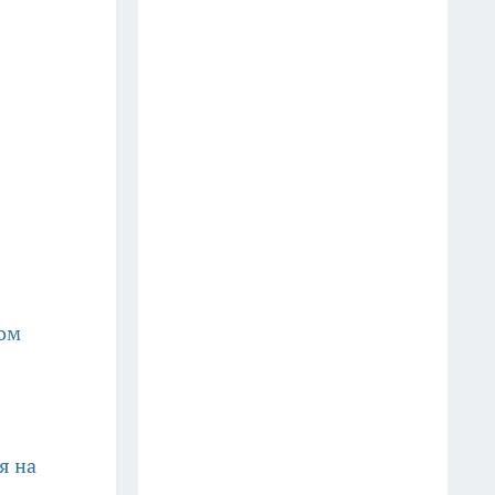
индивидуальному крою
16 июля
Звёзды Met Gala 2026: кого
запомнят надолго?
15 июля
Купила сумку «Светланы Буре»
и обнаружила подвох:
оказалось, она вовсе не та, за
кого себя выдает — кто стоит
за подделкой?
ном
16 июля
Подкормим огурцы во время
цветения тремя компонентами
я на
16 июля