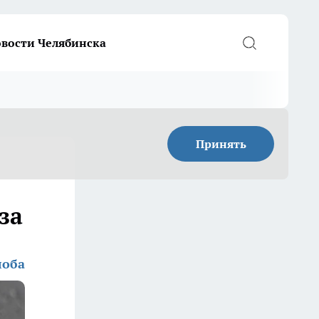
вости Челябинска
Принять
за
лоба