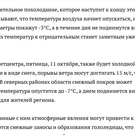
ительное похолодание, которое наступит к концу эт
вают, что температура воздуха начнет опускаться, 
ометры покажут -3°C, а в течение дня не поднимутся 
ых температур к отрицательным станет заметным уже
тцентра, пятница, 11 октября, также будет холодно
 в виде снега, порывы ветра могут достигать 15 м/с, 
В северных районах области снежный покров может
емпература опустится до -7°C, а днем поднимется в
 для жителей региона.
занные с ним атмосферные явления могут привести к
ся снежные заносы и образования гололедицы, что