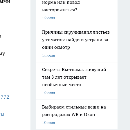
ными
норма или повод
насторожиться?
15 июля
Причины скручивания листьев
в
у томатов: найди и устрани за
и
один осмотр
му
14 июля
Секреты Вьетнама: живущий
там 8 лет открывает
необычные места
15 июля
1772
Выбираем стильные вещи на
ны
распродажах WB и Ozon
15 июля