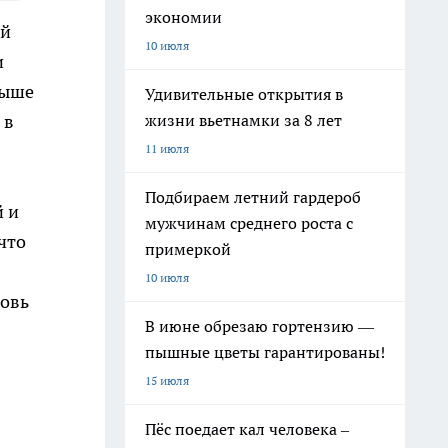
экономии
ой
10 июля
и
выше
Удивительные открытия в
жизни вьетнамки за 8 лет
 в
11 июля
Подбираем летний гардероб
й и
мужчинам среднего роста с
что
примеркой
10 июля
новь
В июне обрезаю гортензию —
пышные цветы гарантированы!
15 июля
Пёс поедает кал человека –