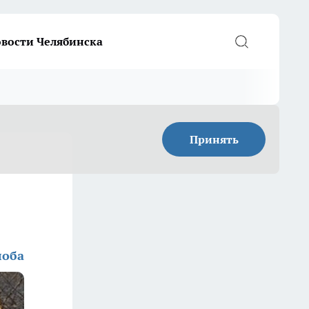
вости Челябинска
Принять
лоба