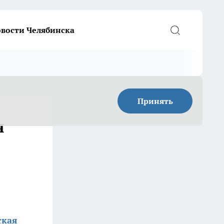
вости Челябинска
Принять
я
ская