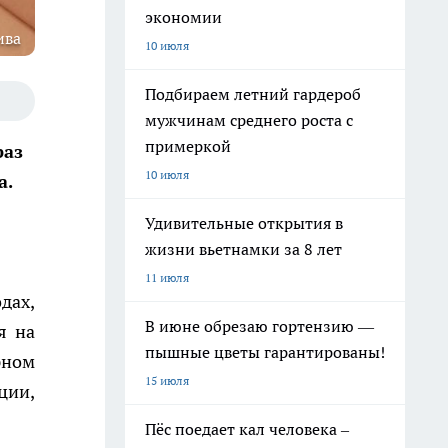
экономии
ива
10 июля
Подбираем летний гардероб
мужчинам среднего роста с
примеркой
раз
10 июля
а.
Удивительные открытия в
жизни вьетнамки за 8 лет
11 июля
дах,
В июне обрезаю гортензию —
я на
пышные цветы гарантированы!
рном
15 июля
ции,
Пёс поедает кал человека –