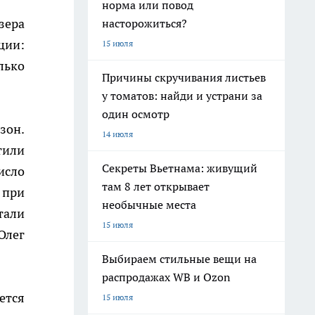
норма или повод
зера
насторожиться?
ции:
15 июля
лько
Причины скручивания листьев
у томатов: найди и устрани за
один осмотр
зон.
14 июля
тили
Секреты Вьетнама: живущий
исло
там 8 лет открывает
 при
необычные места
тали
15 июля
Олег
Выбираем стильные вещи на
распродажах WB и Ozon
ется
15 июля