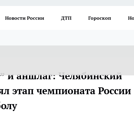
Новости России
ДТП
Гороскоп
Но
” и аншлаг: Челябинский
ял этап чемпионата России
болу