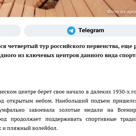
Фото из арх
я четвертый тур российского первенства, еще 
дного из ключевых центров данного вида спорт
еском центре берет свое начало в далеких 1930-х го
од открытым небом. Наибольший подъем пришелс
умфально завоевала золотые медали на Всеми
род продолжает поддерживать спортивные тради
ак и пляжный волейбол.