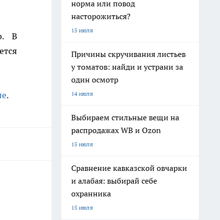
норма или повод
насторожиться?
15 июля
о. В
ется
Причины скручивания листьев
у томатов: найди и устрани за
один осмотр
ле
.
14 июля
Выбираем стильные вещи на
распродажах WB и Ozon
15 июля
Сравнение кавказской овчарки
и алабая: выбирай себе
охранника
15 июля