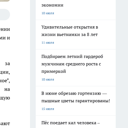
экономии
10 июля
Удивительные открытия в
ении
жизни вьетнамки за 8 лет
ми и
11 июля
Подбираем летний гардероб
я за
мужчинам среднего роста с
примеркой
ции,
10 июля
ое",
к на
В июне обрезаю гортензию —
ющую
пышные цветы гарантированы!
15 июля
Пёс поедает кал человека –
вают