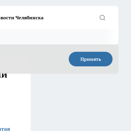
вости Челябинска
Принять
ни
атая