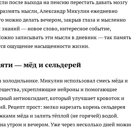
сли после выхода на пенсию перестать давать мозгу
ы размять мысли, Александр Микулин ежедневно
Это можно делать вечером, закрыв глаза и мысленно
 знаний — новое слово, интересное событие,
Можно записывать эти мысли в дневник — так памят
тся ощущение насыщенности жизни.
мяти — мёд и сельдерей
 холодильнике. Микулин использовал смесь мёда и
 вещества, укрепляющие нейроны и помогающие
ный антиоксидант, который улучшает кровоток и
й. Рецепт прост: мелко нарезать корень сельдерея
жками мёда и залить тёплой (не горячей) водой.
ана утром и вечером. Уже через несколько дней можн