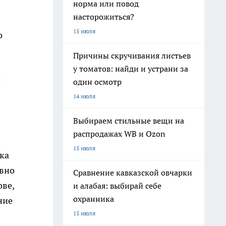
норма или повод
насторожиться?
15 июля
о
Причины скручивания листьев
у томатов: найди и устрани за
и
один осмотр
14 июля
Выбираем стильные вещи на
распродажах WB и Ozon
15 июля
ока
авно
Сравнение кавказской овчарки
ове,
и алабая: выбирай себе
охранника
ние
15 июля