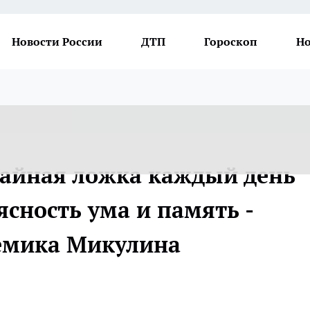
Новости России
ДТП
Гороскоп
Но
 чайная ложка каждый день
сность ума и память -
емика Микулина