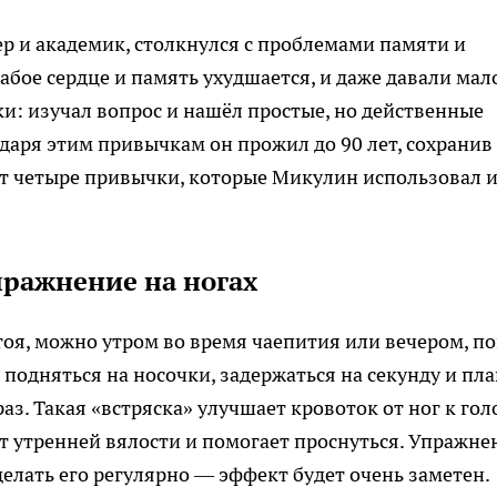
р и академик, столкнулся с проблемами памяти и
лабое сердце и память ухудшается, и даже давали мал
ки: изучал вопрос и нашёл простые, но действенные
одаря этим привычкам он прожил до 90 лет, сохранив
Вот четыре привычки, которые Микулин использовал 
пражнение на ногах
стоя, можно утром во время чаепития или вечером, п
подняться на носочки, задержаться на секунду и пл
аз. Такая «встряска» улучшает кровоток от ног к гол
т утренней вялости и помогает проснуться. Упражне
елать его регулярно — эффект будет очень заметен.