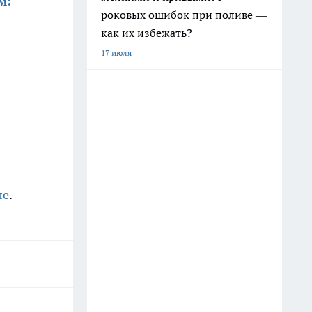
м:
роковых ошибок при поливе —
как их избежать?
17 июля
ле
.