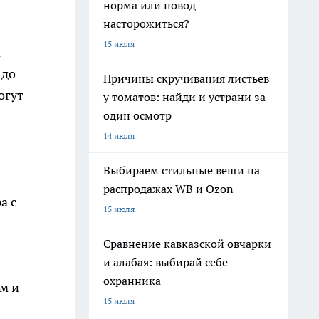
норма или повод
насторожиться?
15 июля
а
 до
Причины скручивания листьев
огут
у томатов: найди и устрани за
один осмотр
14 июля
Выбираем стильные вещи на
распродажах WB и Ozon
а с
15 июля
Сравнение кавказской овчарки
и алабая: выбирай себе
охранника
м и
15 июля