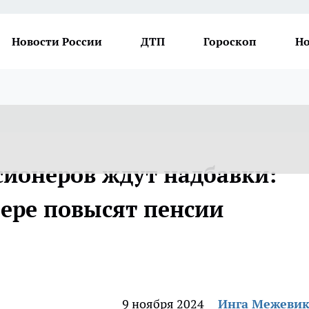
Новости России
ДТП
Гороскоп
Но
сионеров ждут надбавки:
мере повысят пенсии
9 ноября 2024
Инга Межеви