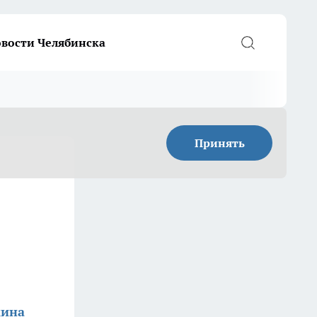
вости Челябинска
Принять
кина