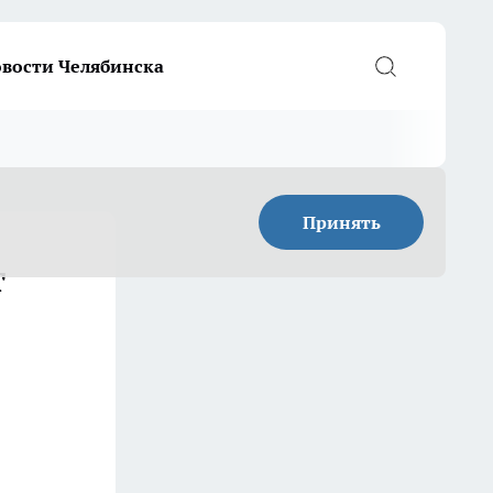
вости Челябинска
Принять
т