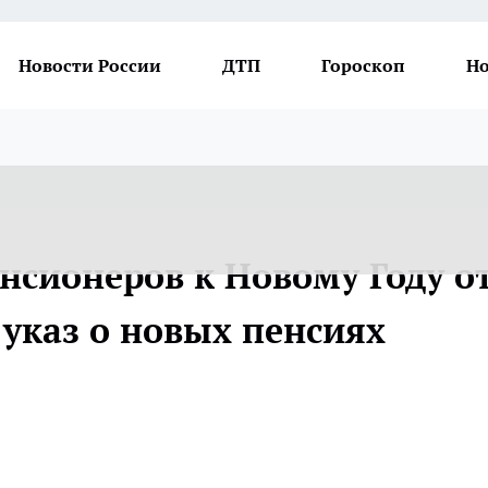
Новости России
ДТП
Гороскоп
Но
нсионеров к Новому Году о
 указ о новых пенсиях