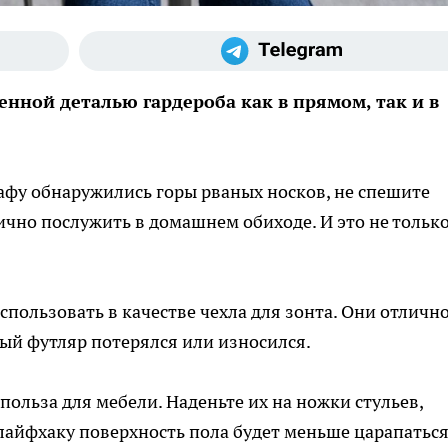
нной деталью гардероба как в прямом, так и в
афу обнаружились горы рваных носков, не спешите
ично послужить в домашнем обиходе. И это не только
пользовать в качестве чехла для зонта. Они отличн
ый футляр потерялся или износился.
ольза для мебели. Наденьте их на ножки стульев,
 лайфхаку поверхность пола будет меньше царапаться