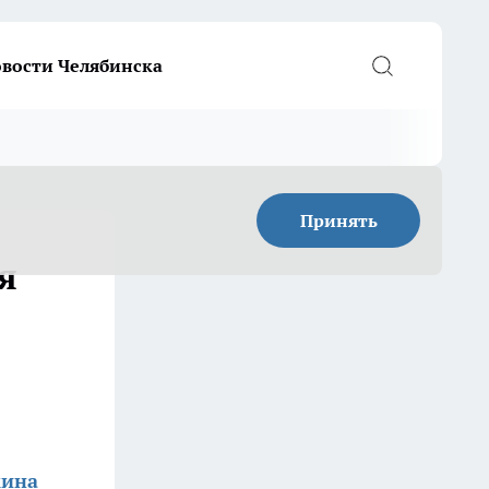
вости Челябинска
Принять
я
кина