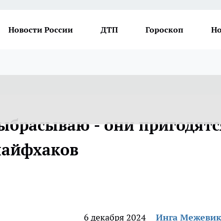
Новости России
ДТП
Гороскоп
Но
ыбрасываю - они пригодятс
 лайфхаков
6 декабря 2024
Инга Межеви