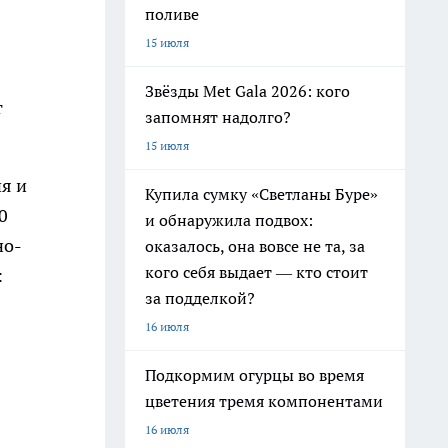
поливе
15 июля
Звёзды Met Gala 2026: кого
т
запомнят надолго?
15 июля
я и
Купила сумку «Светланы Буре»
0
и обнаружила подвох:
но-
оказалось, она вовсе не та, за
кого себя выдает — кто стоит
:
за подделкой?
16 июля
Подкормим огурцы во время
цветения тремя компонентами
16 июля