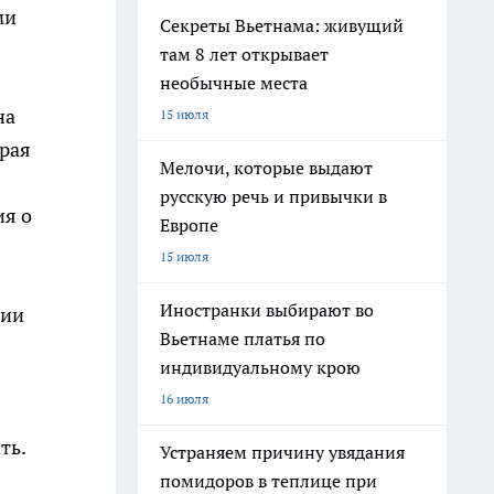
ми
Секреты Вьетнама: живущий
там 8 лет открывает
необычные места
на
15 июля
орая
Мелочи, которые выдают
русскую речь и привычки в
ия о
Европе
15 июля
Иностранки выбирают во
нии
Вьетнаме платья по
индивидуальному крою
16 июля
ть.
Устраняем причину увядания
помидоров в теплице при