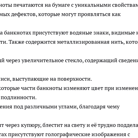
ноты печатаются на бумаге с уникальными свойства
имых дефектов, которые могут проявляться как
На банкнотах присутствуют водяные знаки, видимые 
сти. Также содержится металлизированная нить, кот
й через увеличительное стекло, содержащий сведен
писи, выступающие на поверхности.
которые части банкноты изменяют цвет при измене
е подлинности.
ния под различными углами, благодаря чему
через купюру, блестит на свету и её трудно поддела
тах присутствуют голографические изображения с