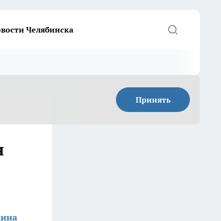
вости Челябинска
Принять
н
кина