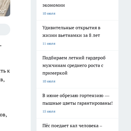
экономии
од"
10 июля
Удивительные открытия в
жизни вьетнамки за 8 лет
.
11 июля
Подбираем летний гардероб
мужчинам среднего роста с
ть к
примеркой
в,
10 июля
В июне обрезаю гортензию —
пышные цветы гарантированы!
15 июля
ов,
Пёс поедает кал человека –