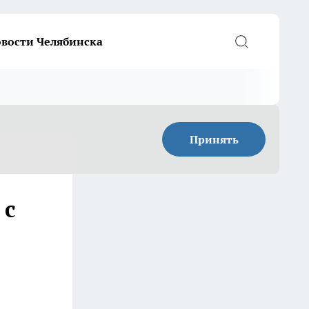
вости Челябинска
Принять
 с