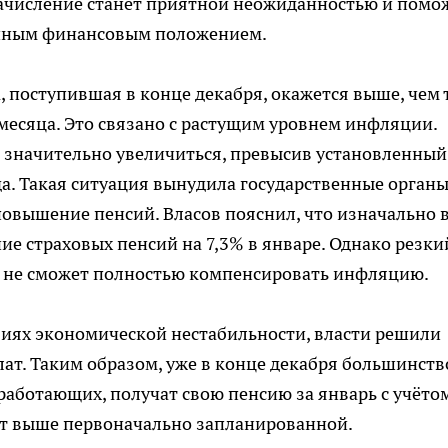
 зачисление станет приятной неожиданностью и помо
енным финансовым положением.
, поступившая в конце декабря, окажется выше, чем т
месяца. Это связано с растущим уровнем инфляции.
т значительно увеличиться, превысив установленный
да. Такая ситуация вынудила государственные орган
овышение пенсий. Власов пояснил, что изначально 
е страховых пенсий на 7,3% в январе. Однако резки
ие не сможет полностью компенсировать инфляцию.
виях экономической нестабильности, власти решили
т. Таким образом, уже в конце декабря большинств
еработающих, получат свою пенсию за январь с учёто
т выше первоначально запланированной.