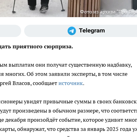
Фото из архива "Про Гор
ать приятного сюрприза.
ым выплатам они получат существенную надбавку,
я многих. Об этом заявили эксперты, в том числе
ргей Власов, сообщает
источник
.
енсионеры увидят привычные суммы в своих банковс
будут произведены в обычном размере, что соответст
е декабря произойдёт событие, которое удивит мног
карты, обнаружат, что средства за январь 2025 года у