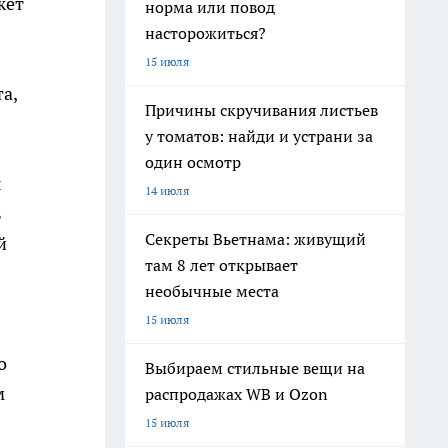
жет
норма или повод
насторожиться?
15 июля
а,
Причины скручивания листьев
у томатов: найди и устрани за
один осмотр
ы
14 июля
в
Секреты Вьетнама: живущий
й
там 8 лет открывает
необычные места
15 июля
о
Выбираем стильные вещи на
м
распродажах WB и Ozon
15 июля