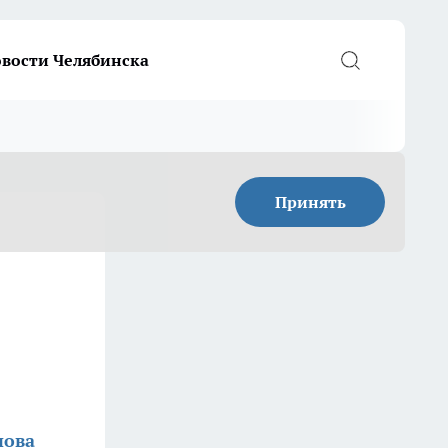
вости Челябинска
Принять
нова