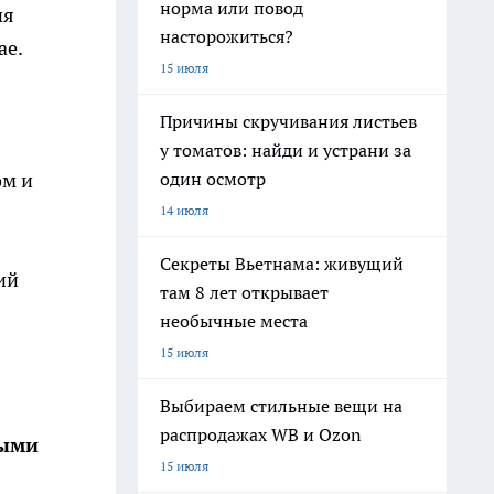
норма или повод
ия
насторожиться?
ае.
15 июля
Причины скручивания листьев
у томатов: найди и устрани за
один осмотр
ом и
14 июля
Секреты Вьетнама: живущий
ий
там 8 лет открывает
необычные места
15 июля
Выбираем стильные вещи на
распродажах WB и Ozon
ными
15 июля