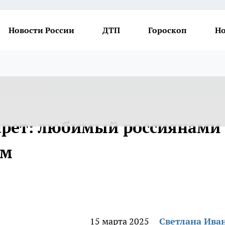
Новости России
ДТП
Гороскоп
Но
арет: любимый россиянами
ым
15 марта 2025
Светлана Ива