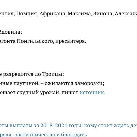
нтия, Помпия, Африкана, Максима, Зинона, Алексан
Вдовина;
онта Понгильского, пресвитера.
е разрешится до Троицы;
танные паутиной, – ожидаются заморозки;
двещает скудный урожай, пишет
источник
.
рты выплаты за 2018-2024 годы: кому стоит ждать де
реля: заступничество и благодать