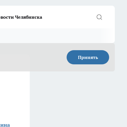
вости Челябинска
Принять
кина