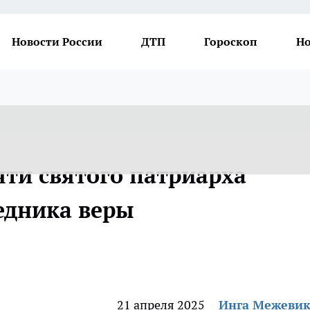
Новости России
ДТП
Гороскоп
Но
яти святого патриарха
едника веры
21 апреля 2025
Инга Межеви