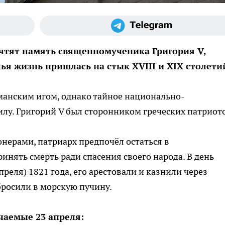
 чтят память священномученика Григория V,
ья жизнь пришлась на стык XVIII и XIX столети
сманским игом, однако тайное национально-
лу. Григорий V был сторонником греческих патриот
онерами, патриарх предпочёл остаться в
ринять смерть ради спасения своего народа. В день
преля) 1821 года, его арестовали и казнили через
бросили в морскую пучину.
чаемые 23 апреля: