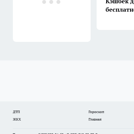
Кэшбек д
бесплатн
ДТП
Гороскоп
ЖКХ
Главная