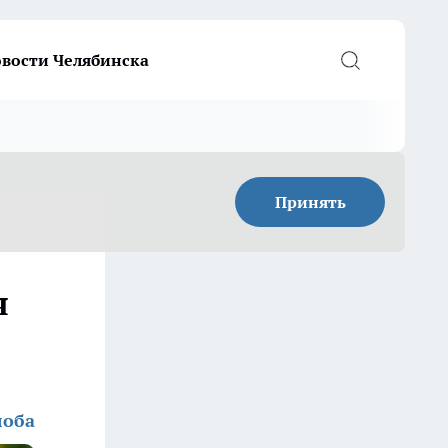
вости Челябинска
Принять
я
лоба