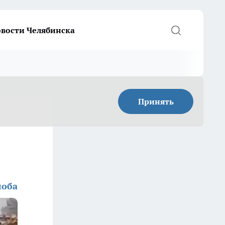
вости Челябинска
Принять
лоба