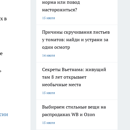
норма или повод
насторожиться?
х в
15 июля
Причины скручивания листьев
у томатов: найди и устрани за
один осмотр
е
14 июля
Секреты Вьетнама: живущий
»
там 8 лет открывает
необычные места
15 июля
Выбираем стильные вещи на
нсии
распродажах WB и Ozon
15 июля