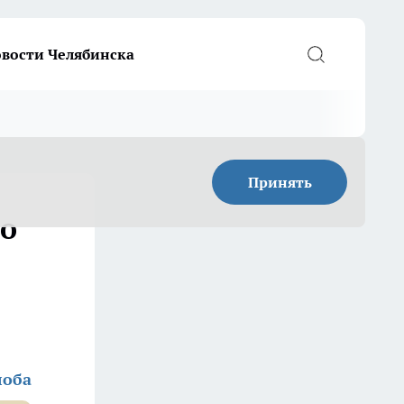
вости Челябинска
Принять
по
лоба