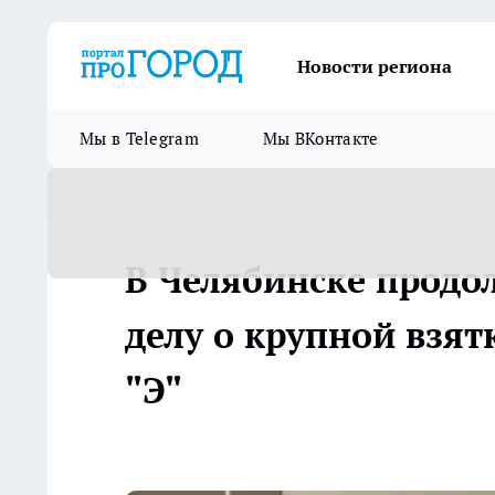
Новости региона
Мы в Telegram
Мы ВКонтакте
В Челябинске продо
делу о крупной взят
"Э"