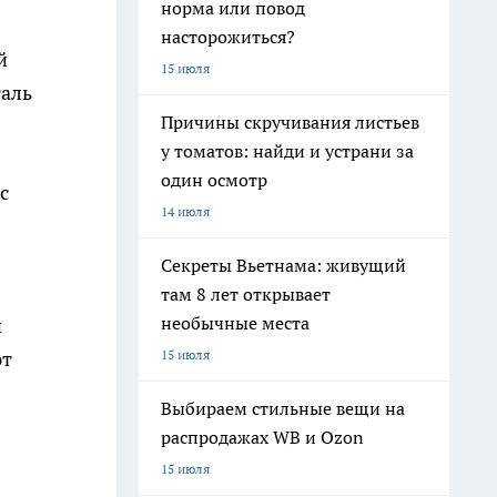
норма или повод
насторожиться?
й
15 июля
таль
Причины скручивания листьев
у томатов: найди и устрани за
один осмотр
с
14 июля
Секреты Вьетнама: живущий
там 8 лет открывает
необычные места
и
15 июля
ют
Выбираем стильные вещи на
распродажах WB и Ozon
15 июля