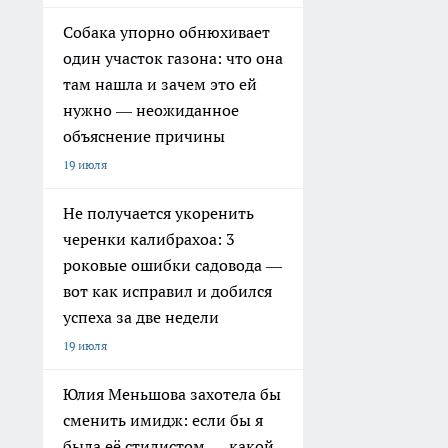
Собака упорно обнюхивает
один участок газона: что она
там нашла и зачем это ей
нужно — неожиданное
объяснение причины
19 июля
Не получается укоренить
черенки калибрахоа: 3
роковые ошибки садовода —
вот как исправил и добился
успеха за две недели
19 июля
Юлия Меньшова захотела бы
сменить имидж: если бы я
была её стилистом — какой