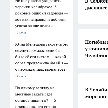
В Челяби
Не получается укоренить
черенки калибрахоа: 3
диспансе
роковые ошибки садовода —
вот как исправил и добился
успеха за две недели
19 июля
Погибли 
Юлия Меньшова захотела бы
уточнили
сменить имидж: если бы я
Челябинс
была её стилистом — какой
образ предложила бы ей я —
6 неожиданных вариантов?
19 июля
По одному взгляду на
В Челяби
местные закаты: где
морозно 
остановишься ты? — 5
признаков, что страна