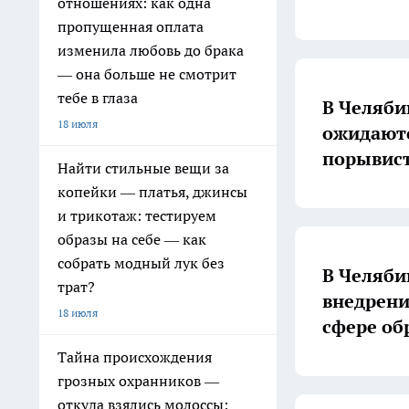
отношениях: как одна
пропущенная оплата
изменила любовь до брака
— она больше не смотрит
тебе в глаза
В Челяби
18 июля
ожидаютс
порывист
Найти стильные вещи за
копейки — платья, джинсы
и трикотаж: тестируем
образы на себе — как
собрать модный лук без
В Челяби
трат?
внедрени
18 июля
сфере об
Тайна происхождения
грозных охранников —
откуда взялись молоссы: