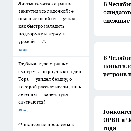
В Челяби
Листья томатов странно
закрутились лодочкой: 4
ожидаютс
опасные ошибки — узнал,
снежные
как быстро наладить
подкормку и вернуть
урожай — ⚠️
18 июля
В Челяби
Глубина, куда страшно
попыталс
смотреть: нырнул в колодец
устроив 
Тора — увидел бездну, о
которой рассказывали лишь
легенды — зачем туда
спускаются?
Гонконгс
18 июля
ОРВИ в Ч
Финансовые проблемы в
года