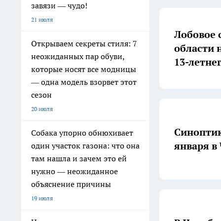
завязи — чудо!
21 июля
Лобовое 
Открываем секреты стиля: 7
области 
неожиданных пар обуви,
13-летне
которые носят все модницы
— одна модель взорвет этот
сезон
20 июля
Синоптик
Собака упорно обнюхивает
января в
один участок газона: что она
там нашла и зачем это ей
нужно — неожиданное
объяснение причины
19 июля