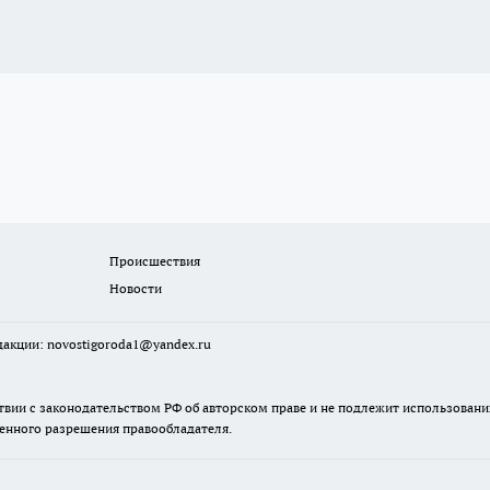
Происшествия
Новости
едакции:
novostigoroda1@yandex.ru
твии с законодательством РФ об авторском праве и не подлежит использовани
менного разрешения правообладателя.