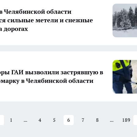
 в Челябинской области
я сильные метели и снежные
а дорогах
ры ГАИ вызволили застрявшую в
омарку в Челябинской области
1
...
4
5
6
7
8
...
189