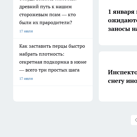
древний путь к нашим
1 января
сторожевым псам — кто
ожидаютс
были их прародители?
заносы н
17 июля
Как заставить перцы быстро
набрать плотность:
секретная подкормка в июне
— всего три простых шага
Инспекто
17 июля
снегу ин