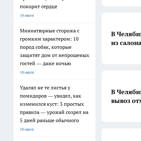
покорит сердце
19 июля
Миниатюрные сторожа с
В Челяби
громким характером: 10
из салон
пород собак, которые
защитят дом от непрошеных
гостей — даже ночью
19 июля
Удалял не те листья у
В Челяби
помидоров — увидел, как
вывоз от
изменился куст: 3 простых
правила — урожай созрел на
5 дней раньше обычного
19 июля