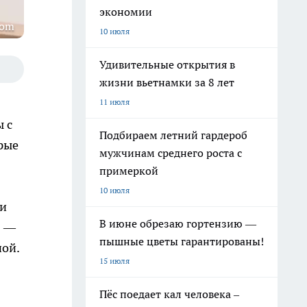
экономии
com
10 июля
Удивительные открытия в
жизни вьетнамки за 8 лет
11 июля
ы с
Подбираем летний гардероб
рые
мужчинам среднего роста с
примеркой
10 июля
 и
В июне обрезаю гортензию —
в —
пышные цветы гарантированы!
ной.
15 июля
Пёс поедает кал человека –