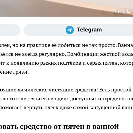
freepik.
ек, но на практике её добиться не так просто. Ванна
даётся не всегда регулярно. Комбинация жесткой вод
ит к появлению рыжих подтёков и серых пятен, кото
ение грязи.
тоящие химические чистящие средства! Есть простой
тво готовится всего из двух доступных ингредиенто
помогает вернуть блеск даже самой запущенной ван
овать средство от пятен в ванной