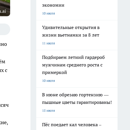
экономии
.ai
10 июля
Удивительные открытия в
жизни вьетнамки за 8 лет
нно
11 июля
Подбираем летний гардероб
ём
мужчинам среднего роста с
х с
примеркой
10 июля
В июне обрезаю гортензию —
пышные цветы гарантированы!
ысяч
15 июля
не,
Пёс поедает кал человека –