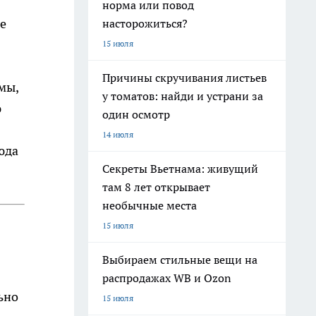
норма или повод
не
насторожиться?
15 июля
Причины скручивания листьев
мы,
у томатов: найди и устрани за
ю
один осмотр
14 июля
юда
Секреты Вьетнама: живущий
там 8 лет открывает
необычные места
15 июля
Выбираем стильные вещи на
распродажах WB и Ozon
ьно
15 июля