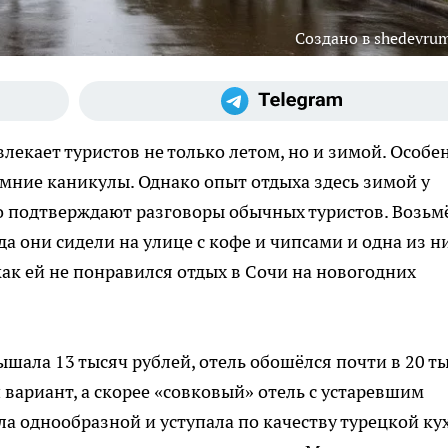
Создано в shedevrum
лекает туристов не только летом, но и зимой. Особе
мние каникулы. Однако опыт отдыха здесь зимой у
о подтверждают разговоры обычных туристов. Возьм
да они сидели на улице с кофе и чипсами и одна из ни
ак ей не понравился отдых в Сочи на новогодних
ышала 13 тысяч рублей, отель обошёлся почти в 20 т
й вариант, а скорее «совковый» отель с устаревшим
а однообразной и уступала по качеству турецкой кух