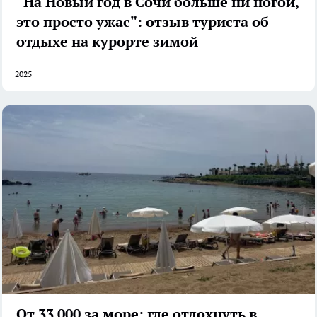
"На Новый год в Сочи больше ни ногой,
это просто ужас": отзыв туриста об
отдыхе на курорте зимой
2025
От 33 000 за море: где отдохнуть в