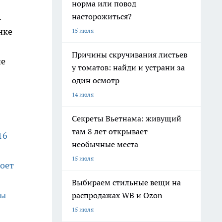
норма или повод
.
насторожиться?
нке
15 июля
Причины скручивания листьев
не
у томатов: найди и устрани за
один осмотр
14 июля
Секреты Вьетнама: живущий
там 8 лет открывает
16
необычные места
15 июля
роет
Выбираем стильные вещи на
ны
распродажах WB и Ozon
15 июля