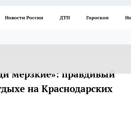
Новости России
ДТП
Гороскоп
Но
юди мерзкие»: правдивый
тдыхе на Краснодарских