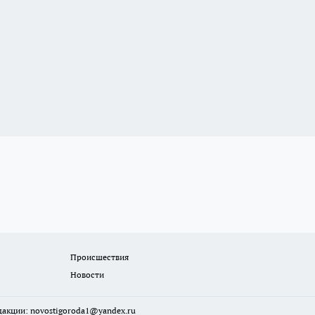
Происшествия
Новости
едакции:
novostigoroda1@yandex.ru