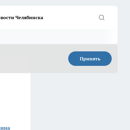
вости Челябинска
Принять
кина