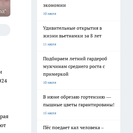
экономии
од"
10 июля
Удивительные открытия в
жизни вьетнамки за 8 лет
11 июля
Подбираем летний гардероб
мужчинам среднего роста с
и
примеркой
024
10 июля
В июне обрезаю гортензию —
пышные цветы гарантированы!
15 июля
орая
ают
Пёс поедает кал человека –