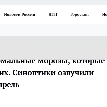
Новости России
ДТП
Гороскоп
Но
омальные морозы, которые
их. Синоптики озвучили
прель