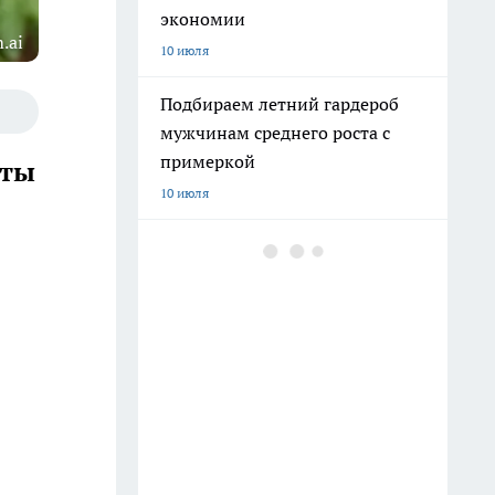
экономии
.ai
10 июля
Подбираем летний гардероб
мужчинам среднего роста с
примеркой
еты
10 июля
Удивительные открытия в
жизни вьетнамки за 8 лет
11 июля
В июне обрезаю гортензию —
пышные цветы гарантированы!
15 июля
Пёс поедает кал человека –