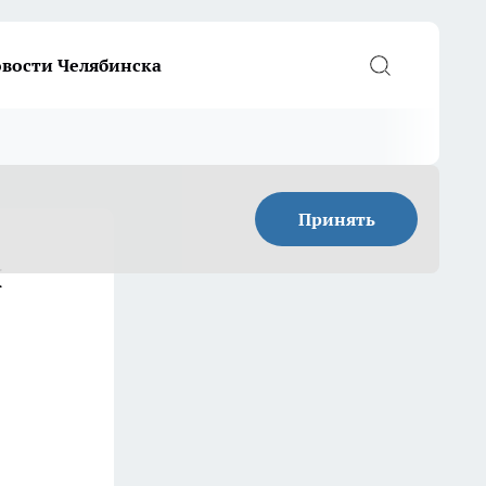
вости Челябинска
Принять
и