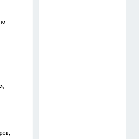
Электросамокаты захватили
Китай: местные жители
но
отказываются от машин —
почему это стало трендом? :
новая реальность улиц
16 июля
Подводный водопад Маврикия
оказался обманом природы
15 июля
а,
Развенчиваем мифы о
кавказской овчарке
16 июля
Почему кабачки вырастают
ров,
мелкими и кривыми: 5