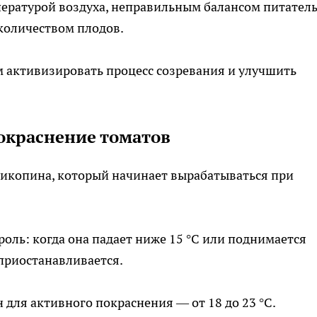
пературой воздуха, неправильным балансом питател
количеством плодов.
 активизировать процесс созревания и улучшить
окраснение томатов
ликопина, который начинает вырабатываться при
оль: когда она падает ниже 15 °C или поднимается
 приостанавливается.
ля активного покраснения — от 18 до 23 °C.