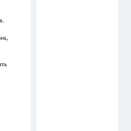
роковых ошибок при поливе —
как их избежать?
я.
17 июля
ен,
ять