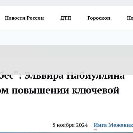
Новости России
ДТП
Гороскоп
Но
бес": Эльвира Набиуллина
вом повышении ключевой
5 ноября 2024
Инга Межеви