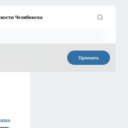
вости Челябинска
Принять
кина