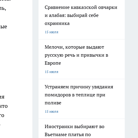
Сравнение кавказской овчарки
ль,
и алабая: выбирай себе
охранника
ные
15 июля
Мелочи, которые выдают
русскую речь и привычки в
Европе
15 июля
Устраняем причину увядания
помидоров в теплице при
ия
поливе
что
15 июля
го
-
Иностранки выбирают во
Вьетнаме платья по