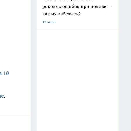
роковых ошибок при поливе —
как их избежать?
17 июля
в 10
ле
.