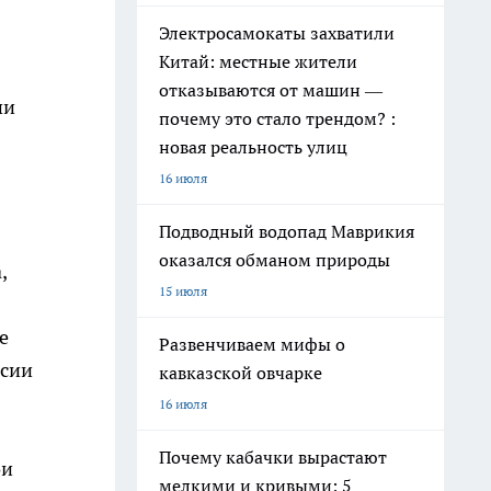
Электросамокаты захватили
я
Китай: местные жители
отказываются от машин —
ши
почему это стало трендом? :
новая реальность улиц
16 июля
Подводный водопад Маврикия
оказался обманом природы
,
15 июля
е
Развенчиваем мифы о
нсии
кавказской овчарке
16 июля
Почему кабачки вырастают
ои
мелкими и кривыми: 5