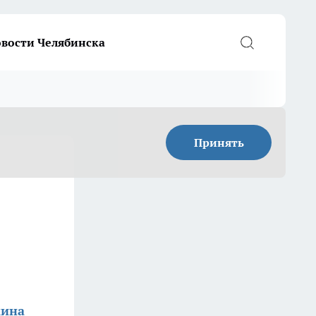
вости Челябинска
Принять
кина