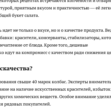
некоторых рецептах встречаются копчености и отвар
кстурой, приятным вкусом и практичностью — её легк
бщий букет салата.
идет не только о вкусе, но и о качестве продукта. Ве
бавки: красители, консерванты, стабилизаторы, кот
печатление от блюда. Кроме того, дешевые
о идут на компромисс с качеством ради снижения ц
скачества?
ирования свыше 40 марок колбас. Эксперты внимател
ание на наличие искусственных красителей, избыток
других химических веществ. Особое внимание уделя
ля рядовых покупателей.