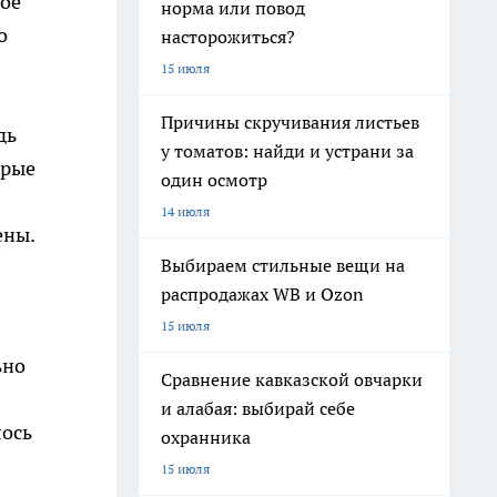
ное
норма или повод
о
насторожиться?
15 июля
Причины скручивания листьев
дь
у томатов: найди и устрани за
орые
один осмотр
14 июля
ены.
Выбираем стильные вещи на
распродажах WB и Ozon
15 июля
ьно
Сравнение кавказской овчарки
и алабая: выбирай себе
лось
охранника
15 июля