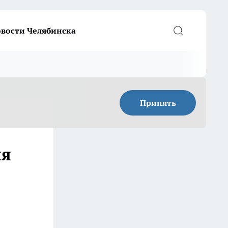
вости Челябинска
Принять
ля