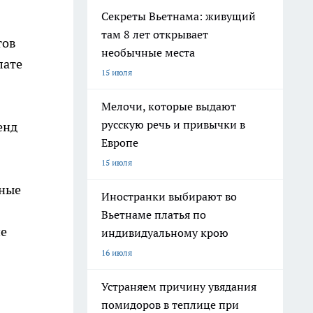
Секреты Вьетнама: живущий
там 8 лет открывает
тов
необычные места
лате
15 июля
Мелочи, которые выдают
русскую речь и привычки в
енд
Европе
15 июля
нные
Иностранки выбирают во
Вьетнаме платья по
ие
индивидуальному крою
16 июля
Устраняем причину увядания
помидоров в теплице при