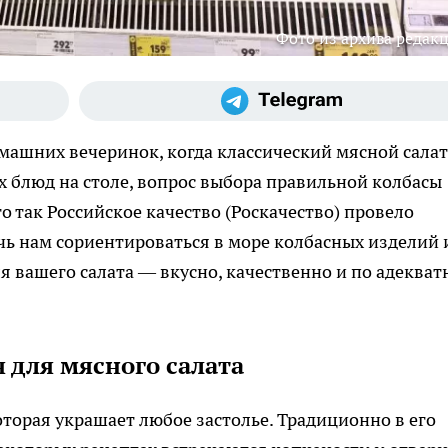
Фото из архива редак
машних вечеринок, когда классический мясной салат
 блюд на столе, вопрос выбора правильной колбасы
о так Российское качество (Роскачество) провело
ь нам сориентироваться в море колбасных изделий 
ля вашего салата — вкусно, качественно и по адекват
 для мясного салата
оторая украшает любое застолье. Традиционно в его