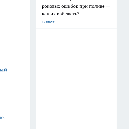
роковых ошибок при поливе —
как их избежать?
17 июля
ный
ле
.