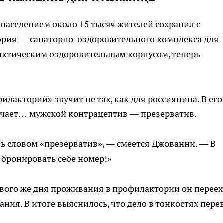
населением около 15 тысяч жителей сохранил с
ория — санаторно-оздоровительного комплекса для
рактическим оздоровительным корпусом, теперь
лакторий» звучит не так, как для россиянина. В его
значает… мужской контрацептив — презерватив.
ль словом «презерватив», — смеется Джованни. — В
 бронировать себе номер!»
рвого же дня проживания в профилактории он переех
ния. В итоге выяснилось, что дело в тонкостях пере