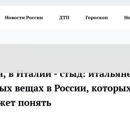
Новости России
ДТП
Гороскоп
Но
а, в Италии - стыд: итальян
ных вещах в России, которых
жет понять