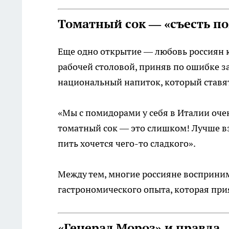
Томатный сок — «съесть п
Еще одно открытие — любовь россиян к
рабочей столовой, приняв по ошибке за
национальный напиток, который ставят 
«Мы с помидорами у себя в Италии очен
томатный сок — это слишком! Лучше взя
пить хочется чего-то сладкого».
Между тем, многие россияне восприни
гастрономического опыта, которая при
«Генерал Мороз» и правда 