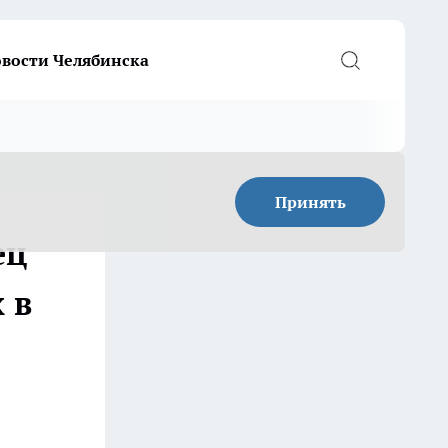
вости Челябинска
Принять
ец
 в