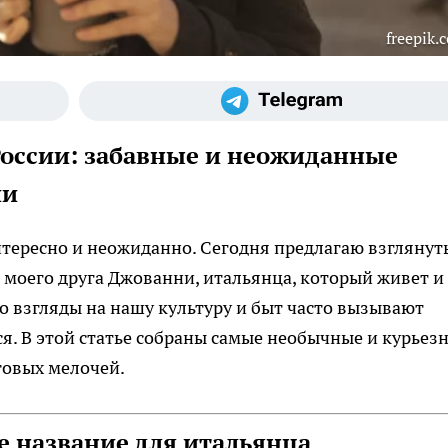
freepik.
России: забавные и неожиданные
ии
нтересно и неожиданно. Сегодня предлагаю взглянут
 моего друга Джованни, итальянца, который живет и
Его взгляды на нашу культуру и быт часто вызывают
ся. В этой статье собраны самые необычные и курьез
товых мелочей.
 название для итальянца