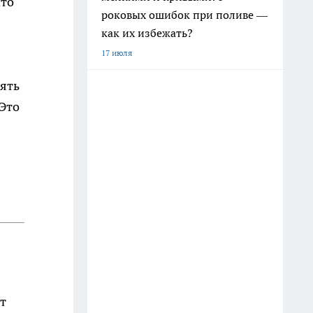
что
роковых ошибок при поливе —
как их избежать?
17 июля
рять
 Это
т