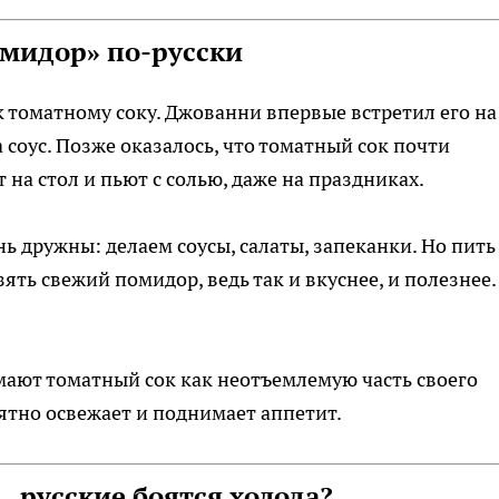
омидор» по-русски
 томатному соку. Джованни впервые встретил его на
 соус. Позже оказалось, что томатный сок почти
на стол и пьют с солью, даже на праздниках.
ь дружны: делаем соусы, салаты, запеканки. Но пить
ть свежий помидор, ведь так и вкуснее, и полезнее.
мают томатный сок как неотъемлемую часть своего
ятно освежает и поднимает аппетит.
— русские боятся холода?