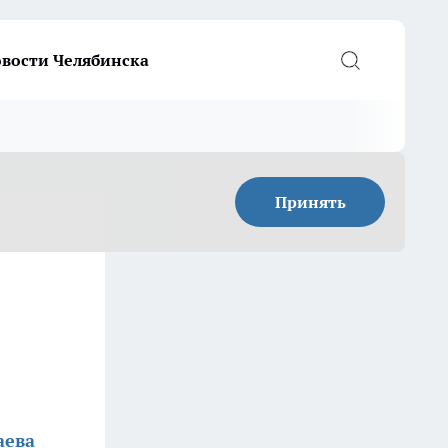
вости Челябинска
Принять
аева