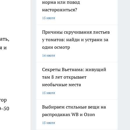
норма или повод
насторожиться?
15 июля
Причины скручивания листьев
ать,
у томатов: найди и устрани за
один осмотр
я и
14 июля
Секреты Вьетнама: живущий
там 8 лет открывает
необычные места
15 июля
тор
Выбираем стильные вещи на
0–50
распродажах WB и Ozon
15 июля