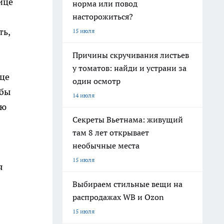
ице
норма или повод
насторожиться?
ть,
15 июля
Причины скручивания листьев
у томатов: найди и устрани за
ице
один осмотр
обы
14 июля
ию
Секреты Вьетнама: живущий
там 8 лет открывает
необычные места
15 июля
я
Выбираем стильные вещи на
распродажах WB и Ozon
15 июля