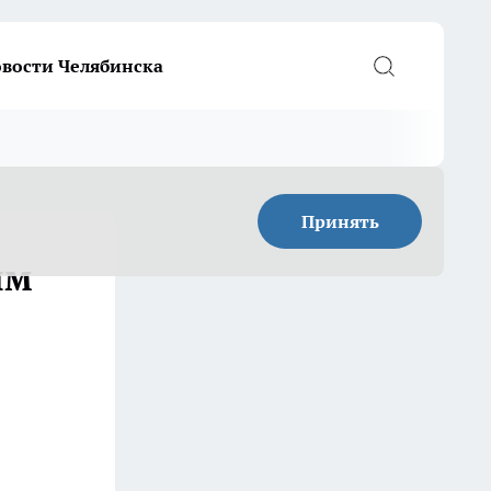
вости Челябинска
Принять
ым