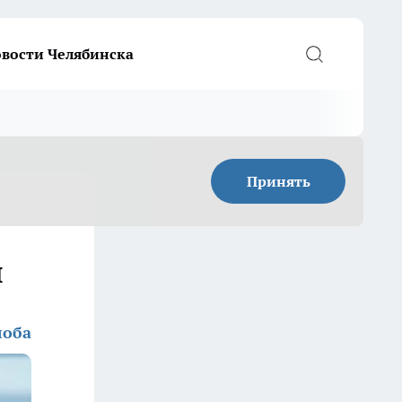
вости Челябинска
Принять
ы
лоба