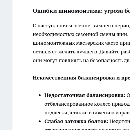
Ошибки шиномонтажа: угроза бе
С наступлением осенне-зимнего перио
необходимостью сезонной смены шин. 
шиномонтажных мастерских часто приво
оставляет желать лучшего. Давайте ра
они могут повлиять на безопасность д
Некачественная балансировка и кр
Недостаточная балансировка:
О
отбалансированное колесо привод
подвески, а также снижению упра
Слабая затяжка болтов:
Недотян
откручиванию колеса во время дв